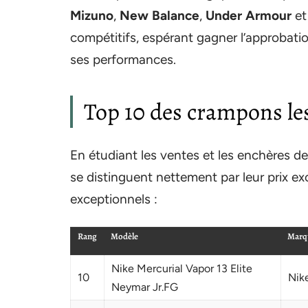
Mizuno
,
New Balance
,
Under Armour
e
compétitifs, espérant gagner l’approbati
ses performances.
Top 10 des crampons les
En étudiant les ventes et les enchères 
se distinguent nettement par leur prix e
exceptionnels :
Rang
Modèle
Marq
Nike Mercurial Vapor 13 Elite
10
Nik
Neymar Jr.FG