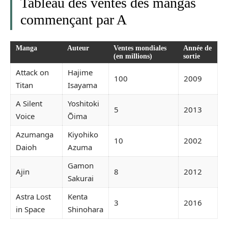
Tableau des ventes des mangas
commençant par A
Manga
Auteur
Ventes mondiales
Année de
(en millions)
sortie
Attack on
Hajime
100
2009
Titan
Isayama
A Silent
Yoshitoki
5
2013
Voice
Ōima
Azumanga
Kiyohiko
10
2002
Daioh
Azuma
Gamon
Ajin
8
2012
Sakurai
Astra Lost
Kenta
3
2016
in Space
Shinohara