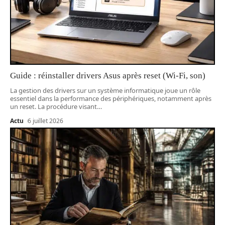
Guide : réinstaller drivers Asus après reset (Wi-Fi, son)
La gestion des drivers sur un système informatique joue un rôle
essentiel dans la performance des périphériques, notamment après
un reset. La procédure visant
…
Actu
6 juillet 2026