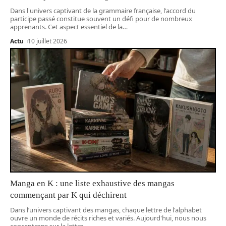
Dans l'univers captivant de la grammaire française, l'accord du
participe passé constitue souvent un défi pour de nombreux
apprenants. Cet aspect essentiel de la
…
Actu
10 juillet 2026
Manga en K : une liste exhaustive des mangas
commençant par K qui déchirent
Dans l’univers captivant des mangas, chaque lettre de l'alphabet
ouvre un monde de récits riches et variés. Aujourd'hui, nous nous
concentrons sur la lettre
…