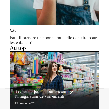
Actu
Faut-il prendre une bonne mutuelle dentaire pour
les enfants ?
Au top
3 types de jouets pour encourager
Contact
Mentions légales
Sitemap
l’imagination de vos enfants
© 2026 | nosenfantsdabord.com
13 janvier 2023