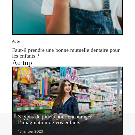
Actu
Faut-il prendre une bonne mutuelle dentaire pour
les enfants ?
Au top
3 types de jouets pour encourager
Contact
Mentions légales
Sitemap
l’imagination de vos enfants
© 2026 | nosenfantsdabord.com
13 janvier 2023