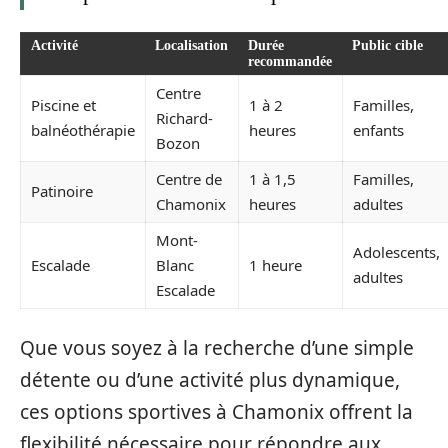
Activité
Localisation
Durée
Public cible
recommandée
Centre
Piscine et
1 à 2
Familles,
Richard-
balnéothérapie
heures
enfants
Bozon
Centre de
1 à 1,5
Familles,
Patinoire
Chamonix
heures
adultes
Mont-
Adolescents,
Escalade
Blanc
1 heure
adultes
Escalade
Que vous soyez à la recherche d’une simple
détente ou d’une activité plus dynamique,
ces options sportives à Chamonix offrent la
flexibilité nécessaire pour répondre aux