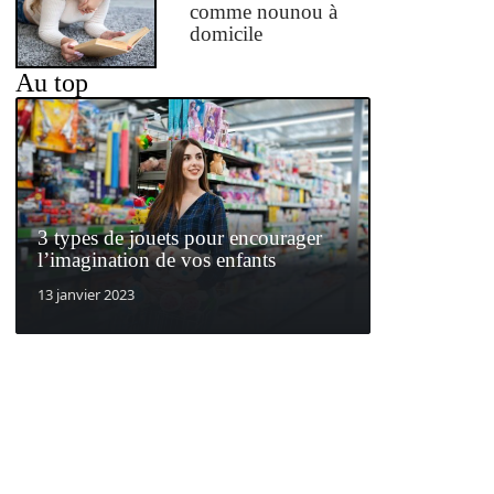
comme nounou à
domicile
Au top
3 types de jouets pour encourager
l’imagination de vos enfants
13 janvier 2023