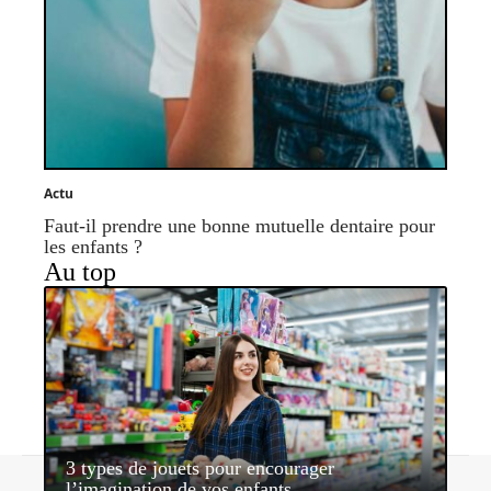
Actu
Faut-il prendre une bonne mutuelle dentaire pour
les enfants ?
Au top
3 types de jouets pour encourager
Contact
Mentions légales
Sitemap
l’imagination de vos enfants