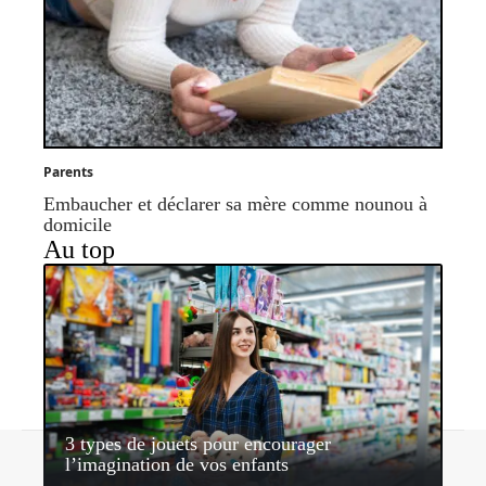
Parents
Embaucher et déclarer sa mère comme nounou à
domicile
Au top
3 types de jouets pour encourager
Contact
Mentions légales
Sitemap
l’imagination de vos enfants