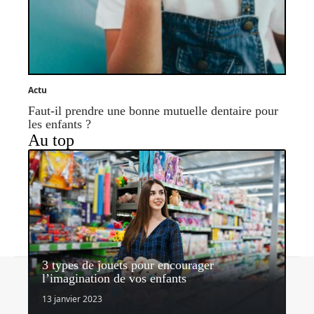
Actu
Faut-il prendre une bonne mutuelle dentaire pour
les enfants ?
Au top
3 types de jouets pour encourager
Contact
Mentions légales
Sitemap
l’imagination de vos enfants
© 2026 | nosenfantsdabord.com
13 janvier 2023