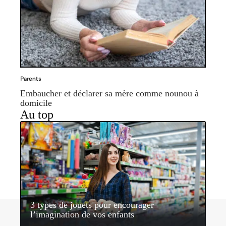
Parents
Embaucher et déclarer sa mère comme nounou à
domicile
Au top
3 types de jouets pour encourager
Contact
Mentions légales
Sitemap
l’imagination de vos enfants