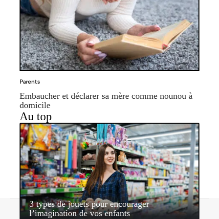
Parents
Embaucher et déclarer sa mère comme nounou à
domicile
Au top
3 types de jouets pour encourager
Contact
Mentions légales
Sitemap
l’imagination de vos enfants