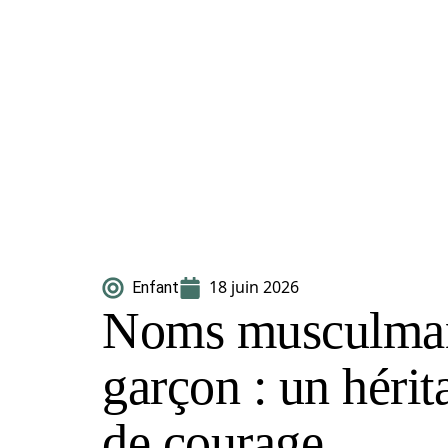
18 juin 2026
Enfant
Noms musculman
garçon : un hérit
de courage