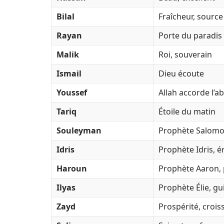
Bilal
Fraîcheur, source
Rayan
Porte du paradis
Malik
Roi, souverain
Ismail
Dieu écoute
Youssef
Allah accorde l’
Tariq
Étoile du matin
Souleyman
Prophète Salomo
Idris
Prophète Idris, é
Haroun
Prophète Aaron, 
Ilyas
Prophète Élie, gui
Zayd
Prospérité, crois