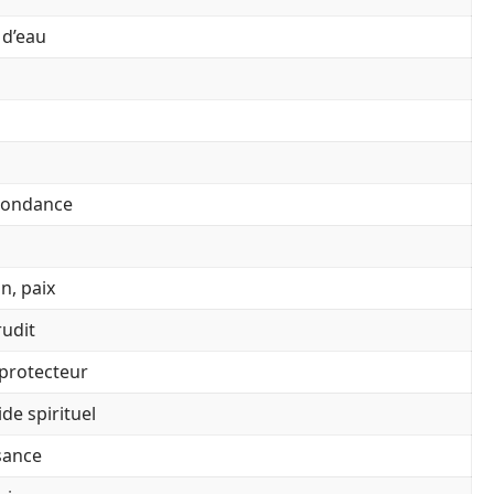
 d’eau
abondance
n, paix
rudit
protecteur
de spirituel
sance