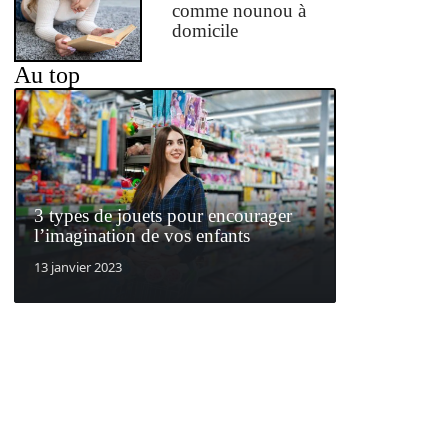
comme nounou à
domicile
Au top
3 types de jouets pour encourager
l’imagination de vos enfants
13 janvier 2023