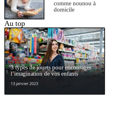
comme nounou à
domicile
Au top
3 types de jouets pour encourager
l’imagination de vos enfants
13 janvier 2023