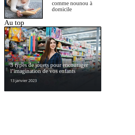
comme nounou à
domicile
Au top
3 types de jouets pour encourager
l’imagination de vos enfants
13 janvier 2023