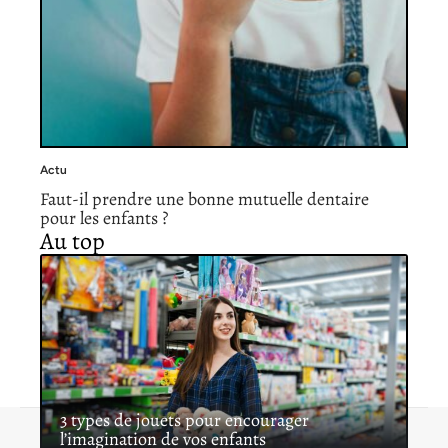
Actu
Faut-il prendre une bonne mutuelle dentaire
pour les enfants ?
Au top
3 types de jouets pour encourager
l’imagination de vos enfants
Contact
Mentions légales
Sitemap