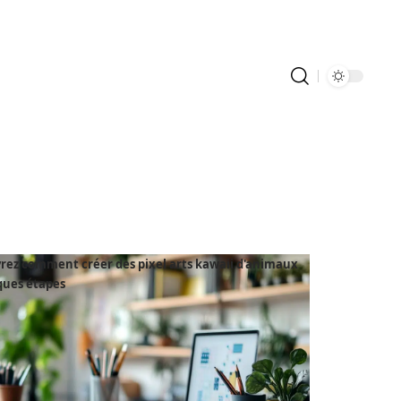
rez comment créer des pixel arts kawaii d'animaux
ques étapes