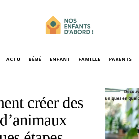
ACTU
BÉBÉ
ENFANT
FAMILLE
PARENTS
Découv
nt créer des
uniques en quel
i d’animaux
ues étapes