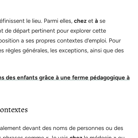
inissent le lieu. Parmi elles,
chez
et
à
se
nt de départ pertinent pour explorer cette
osition a ses propres contextes d’emploi. Pour
es règles générales, les exceptions, ainsi que des
ens des enfants grâce à une ferme pédagogique à
 contextes
palement devant des noms de personnes ou des
s phrases comme « Je vais
chez
le médecin » ou