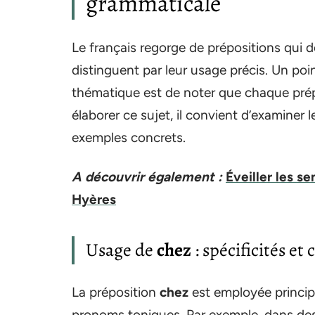
grammaticale
Le français regorge de prépositions qui déf
distinguent par leur usage précis. Un poi
thématique est de noter que chaque prép
élaborer ce sujet, il convient d’examiner l
exemples concrets.
A découvrir également :
Éveiller les s
Hyères
Usage de
chez
: spécificités et
La préposition
chez
est employée princi
pronoms toniques. Par exemple, dans de