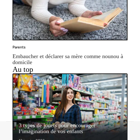
Parents
Embaucher et déclarer sa mère comme nounou à
domicile
Au top
3 types de jouets pour encourager
Contact
Mentions légales
Sitemap
l’imagination de vos enfants