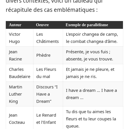
divers contextes, voici un tableau qui
récapitule des cas emblématiques :
Auteur
Oeuvre
Exemple de parallélisme
Victor
Les
L’espoir changea de camp,
Hugo
Châtiments
le combat changea d’âme.
Jean
Présente, je vous fuis ;
Phèdre
Racine
absente, je vous trouve.
Charles
Les Fleurs
Et jamais je ne pleure, et
Baudelaire
du mal
jamais je ne ris.
Martin
Discours “I
I have a dream … I have a
Luther
Have a
dream …
King
Dream”
Tu dis que tu aimes les
Jean
Le Renard
fleurs et tu leur coupes la
Cocteau
et l’Enfant
queue.