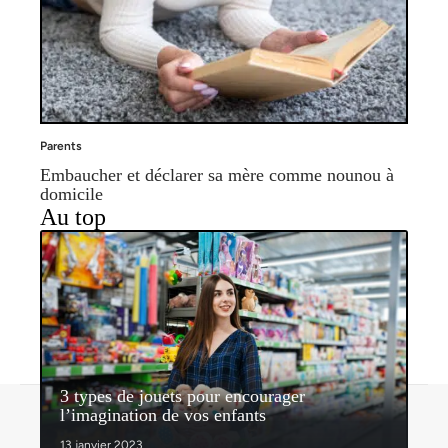
Parents
Embaucher et déclarer sa mère comme nounou à
domicile
Au top
3 types de jouets pour encourager
Contact
Mentions légales
Sitemap
l’imagination de vos enfants
© 2026 | nosenfantsdabord.com
13 janvier 2023