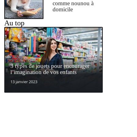
comme nounou à
domicile
Au top
3 types de jouets pour encourager
l’imagination de vos enfants
13 janvier 2023