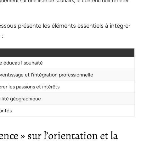
quement sur une liste de souhaits, le contenu doit refléter
essous présente les éléments essentiels à intégrer
 :
re éducatif souhaité
prentissage et l’intégration professionnelle
rer les passions et intérêts
ilité géographique
orités
nce » sur l’orientation et la