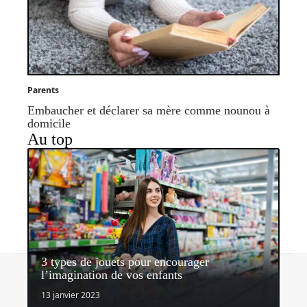
Parents
Embaucher et déclarer sa mère comme nounou à
domicile
Au top
3 types de jouets pour encourager
Contact
Mentions légales
Sitemap
l’imagination de vos enfants
© 2026 | nosenfantsdabord.com
13 janvier 2023