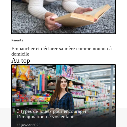
Parents
Embaucher et déclarer sa mère comme nounou à
domicile
Au top
3 types de jouets pour encourager
Contact
Mentions légales
Sitemap
l’imagination de vos enfants
© 2026 | nosenfantsdabord.com
13 janvier 2023