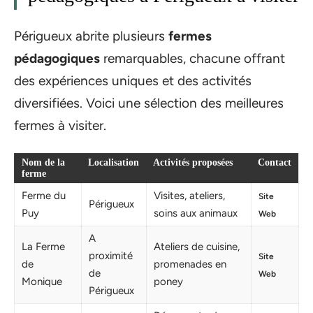
Périgueux abrite plusieurs
fermes
pédagogiques
remarquables, chacune offrant
des expériences uniques et des activités
diversifiées. Voici une sélection des meilleures
fermes à visiter.
Nom de la
Localisation
Activités proposées
Contact
ferme
Ferme du
Visites, ateliers,
Site
Périgueux
Puy
soins aux animaux
Web
A
La Ferme
Ateliers de cuisine,
proximité
Site
de
promenades en
de
Web
Monique
poney
Périgueux