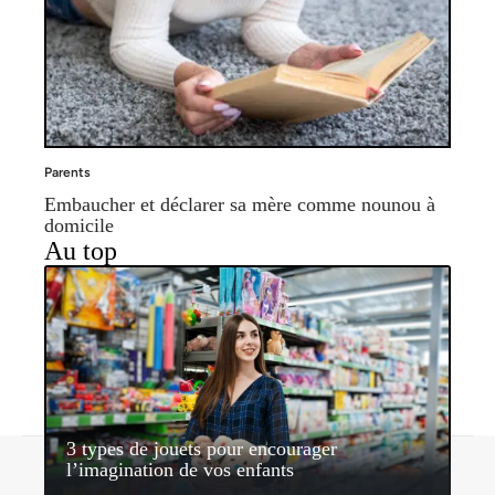
Parents
Embaucher et déclarer sa mère comme nounou à
domicile
Au top
3 types de jouets pour encourager
Contact
Mentions légales
Sitemap
l’imagination de vos enfants