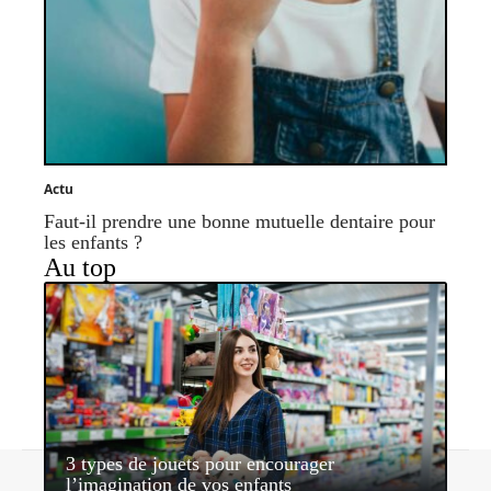
Actu
Faut-il prendre une bonne mutuelle dentaire pour
les enfants ?
Au top
3 types de jouets pour encourager
Contact
Mentions légales
Sitemap
l’imagination de vos enfants