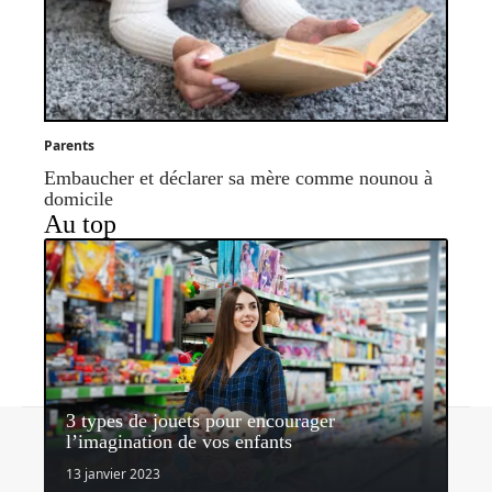
Parents
Embaucher et déclarer sa mère comme nounou à
domicile
Au top
3 types de jouets pour encourager
Contact
Mentions légales
Sitemap
l’imagination de vos enfants
© 2026 | nosenfantsdabord.com
13 janvier 2023