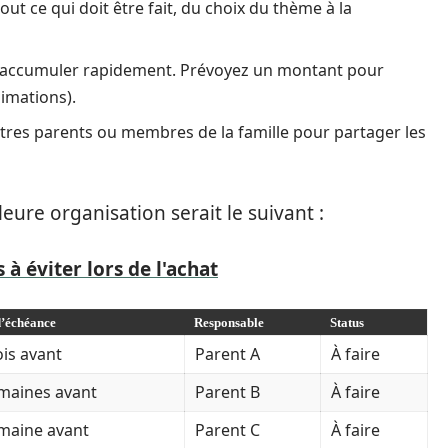
out ce qui doit être fait, du choix du thème à la
 s’accumuler rapidement. Prévoyez un montant pour
imations).
utres parents ou membres de la famille pour partager les
ure organisation serait le suivant :
 à éviter lors de l'achat
d’échéance
Responsable
Status
is avant
Parent A
À faire
maines avant
Parent B
À faire
maine avant
Parent C
À faire