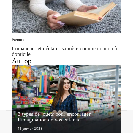
Parents
Embaucher et déclarer sa mère comme nounou à
domicile
Au top
3 types de jouets pour encourager
Contact
Mentions légales
Sitemap
l’imagination de vos enfants
© 2026 | nosenfantsdabord.com
13 janvier 2023