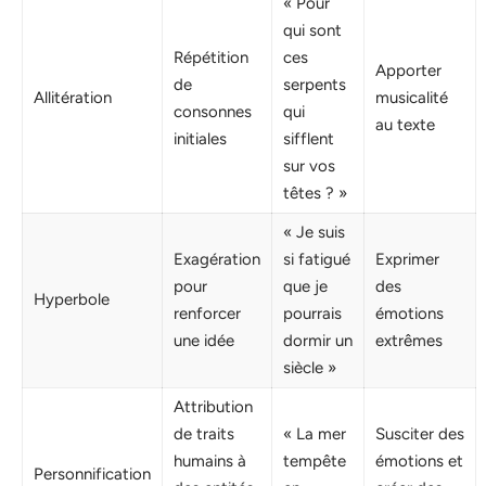
« Pour
qui sont
Répétition
ces
Apporter
de
serpents
Allitération
musicalité
consonnes
qui
au texte
initiales
sifflent
sur vos
têtes ? »
« Je suis
Exagération
si fatigué
Exprimer
pour
que je
des
Hyperbole
renforcer
pourrais
émotions
une idée
dormir un
extrêmes
siècle »
Attribution
de traits
« La mer
Susciter des
humains à
tempête
émotions et
Personnification