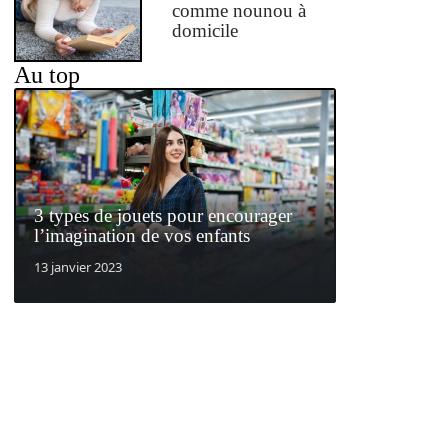
comme nounou à
domicile
Au top
3 types de jouets pour encourager
l’imagination de vos enfants
13 janvier 2023