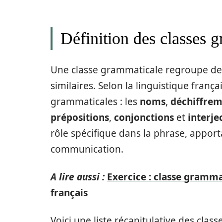
Définition des classes 
Une classe grammaticale regroupe des
similaires. Selon la linguistique franç
grammaticales : les
noms
,
déchiffrem
prépositions
,
conjonctions
et
interje
rôle spécifique dans la phrase, apport
communication.
A lire aussi :
Exercice : classe gramm
français
Voici une liste récapitulative des clas