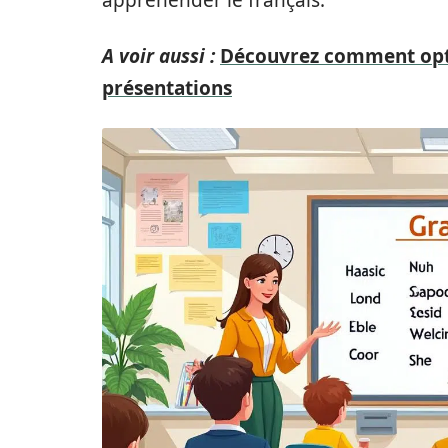
appréhender le français.
A voir aussi :
Découvrez comment optim
présentations