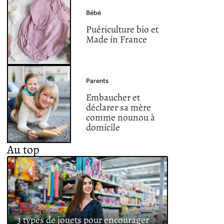
Bébé
Puériculture bio et
Made in France
Parents
Embaucher et
déclarer sa mère
comme nounou à
domicile
Au top
3 types de jouets pour encourager