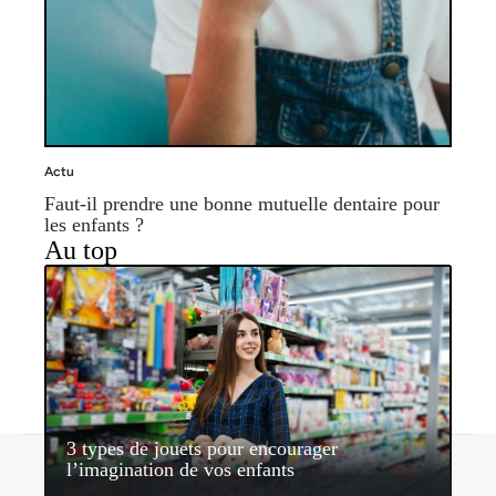
Actu
Faut-il prendre une bonne mutuelle dentaire pour
les enfants ?
Au top
3 types de jouets pour encourager
Contact
Mentions légales
Sitemap
l’imagination de vos enfants