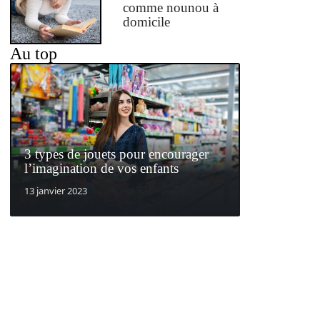
comme nounou à
domicile
Au top
3 types de jouets pour encourager
l’imagination de vos enfants
13 janvier 2023