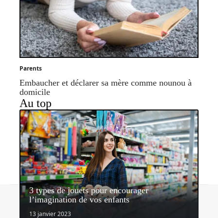
Parents
Embaucher et déclarer sa mère comme nounou à
domicile
Au top
3 types de jouets pour encourager
Contact
Mentions légales
Sitemap
l’imagination de vos enfants
© 2026 | nosenfantsdabord.com
13 janvier 2023