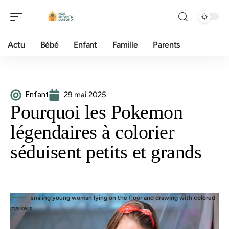
Actu
Bébé
Enfant
Famille
Parents
Enfant
29 mai 2025
Pourquoi les Pokemon
légendaires à colorier
séduisent petits et grands
smiling young woman lying on the floor and drawing with colored
markers