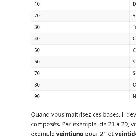
10
D
20
V
30
T
40
C
50
C
60
S
70
S
80
O
90
N
Quand vous maîtrisez ces bases, il de
composés. Par exemple, de 21 à 29, vou
exemple
veintiuno
pour 21 et
veintid