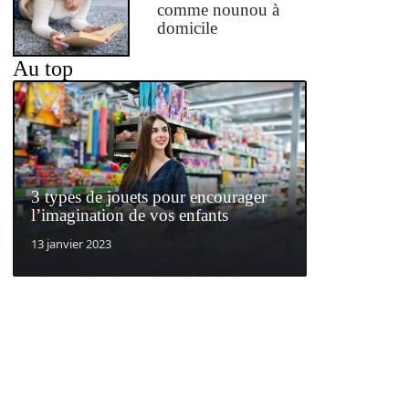
comme nounou à
domicile
Au top
3 types de jouets pour encourager
l’imagination de vos enfants
13 janvier 2023