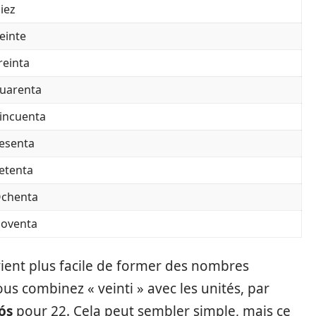
iez
einte
reinta
uarenta
incuenta
esenta
etenta
chenta
oventa
vient plus facile de former des nombres
s combinez « veinti » avec les unités, par
ós
pour 22. Cela peut sembler simple, mais ce