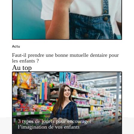
Actu
Faut-il prendre une bonne mutuelle dentaire pour
les enfants ?
Au top
3 types de jouets pour encourager
Contact
Mentions légales
Sitemap
l’imagination de vos enfants