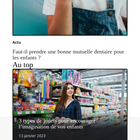
Actu
Faut-il prendre une bonne mutuelle dentaire pour
les enfants ?
Au top
3 types de jouets pour encourager
Contact
Mentions légales
Sitemap
l’imagination de vos enfants
© 2026 | nosenfantsdabord.com
13 janvier 2023