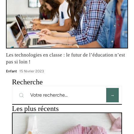
Les technologies en classe : le futur de l’éducation n’est
pas si loin !
Enfant
15 février 2023
Recherche
Les plus récents