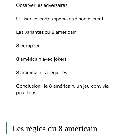
Observer les adversaires
Utiliser les cartes spéciales à bon escient
Les variantes du 8 américain
8 européen
8 américain avec jokers
8 américain par équipes
Conclusion : le 8 américain, un jeu convivial
pour tous
Les règles du 8 américain