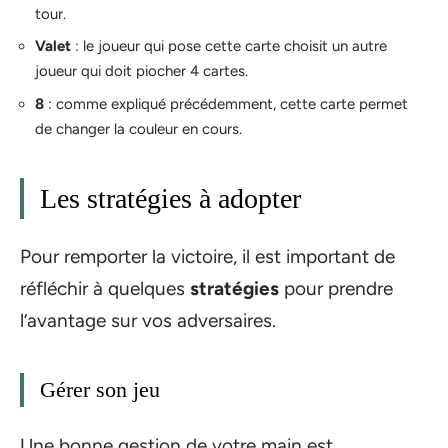
tour.
Valet
: le joueur qui pose cette carte choisit un autre
joueur qui doit piocher 4 cartes.
8
: comme expliqué précédemment, cette carte permet
de changer la couleur en cours.
Les stratégies à adopter
Pour remporter la victoire, il est important de
réfléchir à quelques
stratégies
pour prendre
l’avantage sur vos adversaires.
Gérer son jeu
Une bonne gestion de votre main est