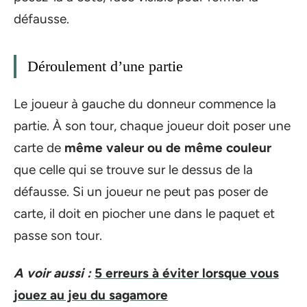
défausse.
Déroulement d’une partie
Le joueur à gauche du donneur commence la
partie. À son tour, chaque joueur doit poser une
carte de
même valeur ou de même couleur
que celle qui se trouve sur le dessus de la
défausse. Si un joueur ne peut pas poser de
carte, il doit en piocher une dans le paquet et
passe son tour.
A voir aussi :
5 erreurs à éviter lorsque vous
jouez au jeu du sagamore