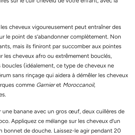
es sur le cuir chevelu de votre enfant, avec la
 les cheveux vigoureusement peut entraîner des
sur le point de s’abandonner complètement. Non
ts, mais ils finiront par succomber aux pointes
ur les cheveux afro ou extrêmement bouclés,
es boucles (idéalement, ce type de cheveux ne
sérum sans rinçage qui aidera à démêler les cheveux
 marques comme
Garnier
et
Moroccanoil
,
es.
r une banane avec un gros œuf, deux cuillères de
coco. Appliquez ce mélange sur les cheveux d’un
n bonnet de douche. Laissez-le agir pendant 20