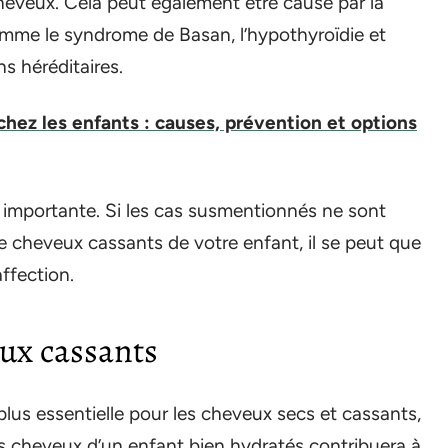
cheveux. Cela peut également être causé par la
omme le syndrome de Basan, l’hypothyroïdie et
s héréditaires.
hez les enfants : causes, prévention et options
 importante. Si les cas susmentionnés ne sont
e cheveux cassants de votre enfant, il se peut que
ffection.
ux cassants
plus essentielle pour les cheveux secs et cassants,
es cheveux d’un enfant bien hydratés contribuera à