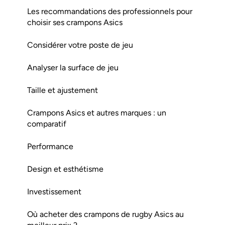
Les recommandations des professionnels pour
choisir ses crampons Asics
Considérer votre poste de jeu
Analyser la surface de jeu
Taille et ajustement
Crampons Asics et autres marques : un
comparatif
Performance
Design et esthétisme
Investissement
Où acheter des crampons de rugby Asics au