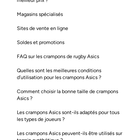
meilleur prix ?
Magasins spécialisés
Sites de vente en ligne
Soldes et promotions
FAQ sur les crampons de rugby Asics
Quelles sont les meilleures conditions
d’utilisation pour les crampons Asics ?
Comment choisir la bonne taille de crampons
Asics ?
Les crampons Asics sont-ils adaptés pour tous
les types de joueurs ?
Les crampons Asics peuvent-ils être utilisés sur