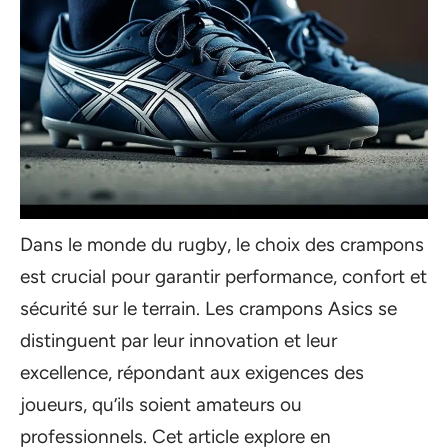
Dans le monde du rugby, le choix des crampons
est crucial pour garantir performance, confort et
sécurité sur le terrain. Les crampons Asics se
distinguent par leur innovation et leur
excellence, répondant aux exigences des
joueurs, qu’ils soient amateurs ou
professionnels. Cet article explore en