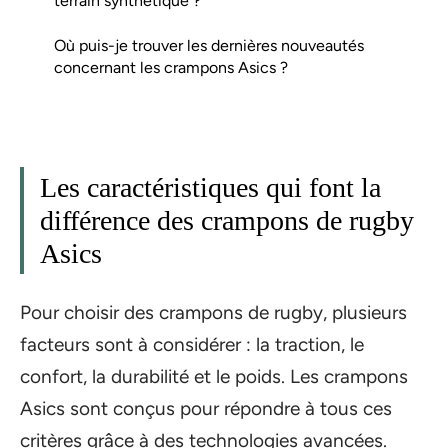
terrain synthétique ?
Où puis-je trouver les dernières nouveautés
concernant les crampons Asics ?
Les caractéristiques qui font la
différence des crampons de rugby
Asics
Pour choisir des crampons de rugby, plusieurs
facteurs sont à considérer : la traction, le
confort, la durabilité et le poids. Les crampons
Asics sont conçus pour répondre à tous ces
critères grâce à des technologies avancées.