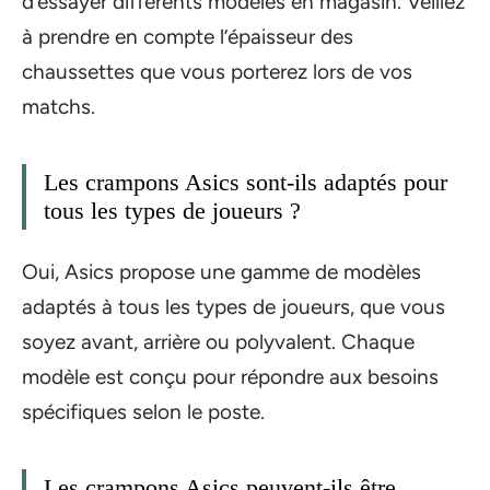
d’essayer différents modèles en magasin. Veillez
à prendre en compte l’épaisseur des
chaussettes que vous porterez lors de vos
matchs.
Les crampons Asics sont-ils adaptés pour
tous les types de joueurs ?
Oui, Asics propose une gamme de modèles
adaptés à tous les types de joueurs, que vous
soyez avant, arrière ou polyvalent. Chaque
modèle est conçu pour répondre aux besoins
spécifiques selon le poste.
Les crampons Asics peuvent-ils être