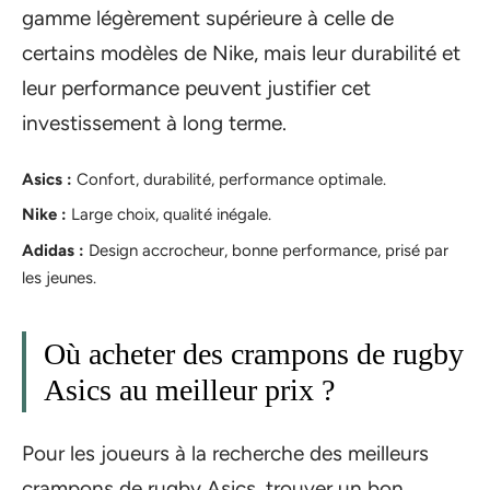
gamme légèrement supérieure à celle de
certains modèles de Nike, mais leur durabilité et
leur performance peuvent justifier cet
investissement à long terme.
Asics :
Confort, durabilité, performance optimale.
Nike :
Large choix, qualité inégale.
Adidas :
Design accrocheur, bonne performance, prisé par
les jeunes.
Où acheter des crampons de rugby
Asics au meilleur prix ?
Pour les joueurs à la recherche des meilleurs
crampons de rugby Asics, trouver un bon