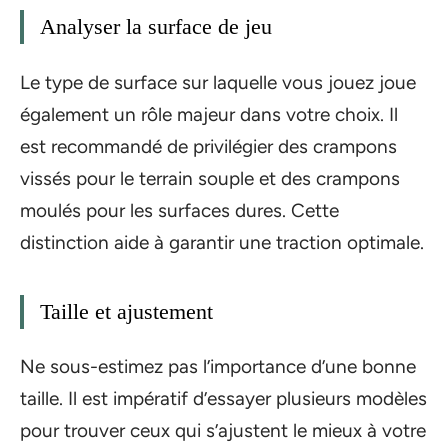
Analyser la surface de jeu
Le type de surface sur laquelle vous jouez joue
également un rôle majeur dans votre choix. Il
est recommandé de privilégier des crampons
vissés pour le terrain souple et des crampons
moulés pour les surfaces dures. Cette
distinction aide à garantir une traction optimale.
Taille et ajustement
Ne sous-estimez pas l’importance d’une bonne
taille. Il est impératif d’essayer plusieurs modèles
pour trouver ceux qui s’ajustent le mieux à votre