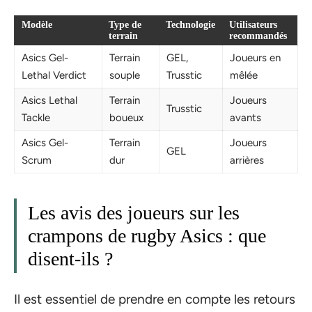
Modèle
Type de
Technologie
Utilisateurs
terrain
recommandés
Asics Gel-
Terrain
GEL,
Joueurs en
Lethal Verdict
souple
Trusstic
mêlée
Asics Lethal
Terrain
Joueurs
Trusstic
Tackle
boueux
avants
Asics Gel-
Terrain
Joueurs
GEL
Scrum
dur
arrières
Les avis des joueurs sur les
crampons de rugby Asics : que
disent-ils ?
Il est essentiel de prendre en compte les retours