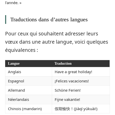
l’année. »
Traductions dans d’autres langues
Pour ceux qui souhaitent adresser leurs
vœux dans une autre langue, voici quelques
équivalences :
Langue
Traduction
Anglais
Have a great holiday!
Espagnol
¡Felices vacaciones!
Allemand
Schöne Ferien!
Néerlandais
Fijne vakantie!
Chinois (mandarin)
假期愉快！(Jiàqī yúkuài!)