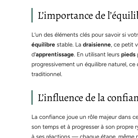
L’importance de l’équili
L’un des éléments clés pour savoir si vot
équilibre
stable. La
draisienne
, ce petit
d’
apprentissage
. En utilisant leurs
pieds
progressivement un équilibre naturel, ce q
traditionnel.
L’influence de la confia
La confiance joue un rôle majeur dans c
son temps et à progresser à son propre r
à ses réactions — chaque étape, même min