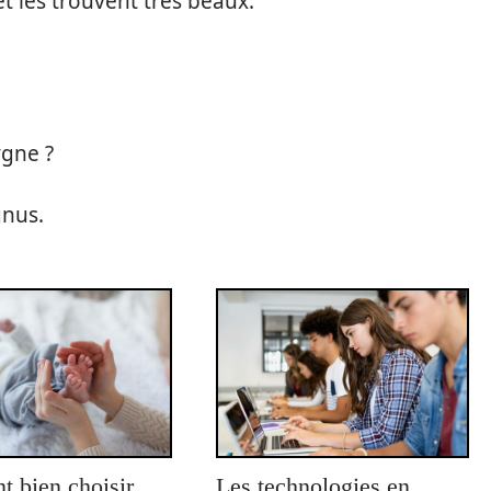
 les trouvent très beaux.
ygne ?
gnus.
 bien choisir
Les technologies en