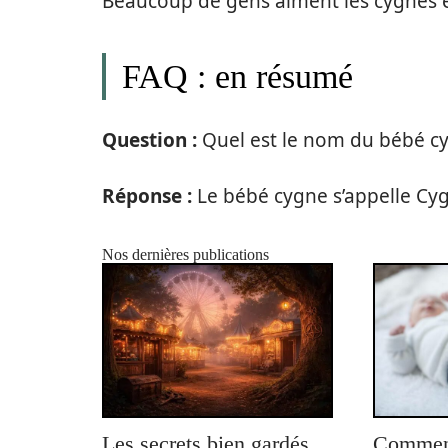
Beaucoup de gens aiment les cygnes et
FAQ : en résumé
Question :
Quel est le nom du bébé c
Réponse :
Le bébé cygne s’appelle Cy
Nos dernières publications
Les secrets bien gardés
Comment