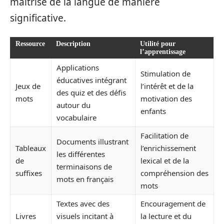
maîtrise de la langue de manière
significative.
Ressource
Description
Utilité pour
l’apprentissage
Applications
Stimulation de
éducatives intégrant
Jeux de
l’intérêt et de la
des quiz et des défis
mots
motivation des
autour du
enfants
vocabulaire
Facilitation de
Documents illustrant
Tableaux
l’enrichissement
les différentes
de
lexical et de la
terminaisons de
suffixes
compréhension des
mots en français
mots
Textes avec des
Encouragement de
Livres
visuels incitant à
la lecture et du