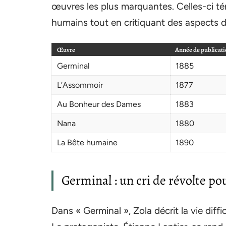
œuvres les plus marquantes. Celles-ci t
humains tout en critiquant des aspects de
Œuvre
Année de publicat
Germinal
1885
L’Assommoir
1877
Au Bonheur des Dames
1883
Nana
1880
La Bête humaine
1890
Germinal : un cri de révolte po
Dans « Germinal », Zola décrit la vie dif